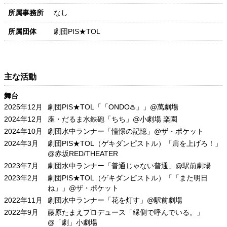
所属事務所
なし
所属団体
劇団PIS★TOL
主な活動
舞台
2025年12月
劇団PIS★TOL「「ONDO♨️」」@萬劇場
2024年12月
座・だるま水鉄砲「ちち」@小劇場 楽園
2024年10月
劇団水中ランナー「憧憬の記憶」@ザ・ポケット
2024年3月
劇団PIS★TOL（ゲキダンピストル）「肩を上げろ！」
@赤坂RED/THEATER
2023年7月
劇団水中ランナー「普通じゃない普通」@駅前劇場
2023年2月
劇団PIS★TOL（ゲキダンピストル）「「また明日
ね」」@ザ・ポケット
2022年11月
劇団水中ランナー「花を灯す」@駅前劇場
2022年9月
藤原たまえプロデュース「縁側で呼んでいる。」
@「劇」小劇場