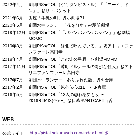
2022年4月
劇団PIS★TOL（ゲキダンピストル）「「ヨーイ、ド
ン」」@ザ・ポケット
2021年6月
兎座「牛乳の唄」@小劇場B1
2020年5月
劇団水中ランナー「花を灯す」@駅前劇場
2019年12月
劇団PIS★TOL「「ババンバ バンバンバン」」@劇場
MOMO
2019年3月
劇団PIS★TOL「縁側で呼んでいる。」@アトリエファ
ンファーレ高円寺
2018年4月
劇団PIS★TOL「この街の星屑」@劇場MOMO
2017年11月
劇団PIS★TOL「港町ベルナールの奇妙な住人」@アト
リエファンファーレ高円寺
2017年7月
劇団水中ランナー「ありふれた話」@d-倉庫
2017年2月
劇団PIS★TOL「以心伝心311」@d-倉庫
2016年5月
劇団PIS★TOL「12人の怒れる男と女〜
2016REMIX(仮)〜」@日暮里ARTCAFE百舌
WEB
http://pistol.sakuraweb.com/index.html
公式サイト