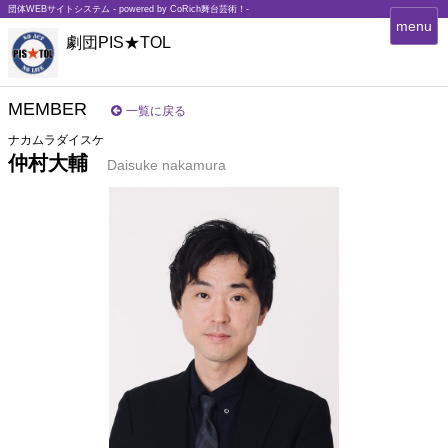
団体WEBサイトシステム - powered by
CoRich舞台芸術！-
T
menu
劇団PIS★TOL
o
g
g
l
MEMBER
一覧に戻る
e
ナカムラダイスケ
n
仲村大輔
a
Daisuke nakamura
v
i
g
a
t
i
o
n