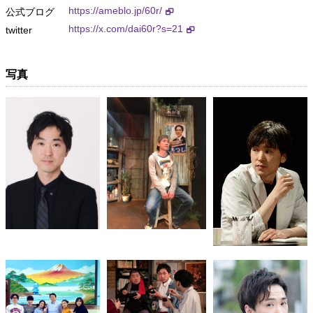
https://ameblo.jp/60r/
公式ブログ
https://x.com/dai60r?s=21
twitter
写真