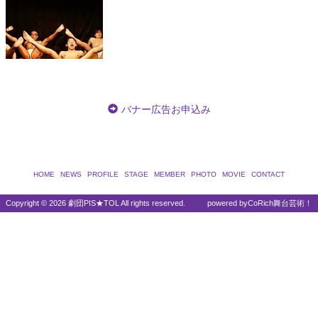
バナー広告お申込み
HOME
NEWS
PROFILE
STAGE
MEMBER
PHOTO
MOVIE
CONTACT
Copyright ©
2026 劇団PIS★TOL All rights reserved.
powered by
CoRich舞台芸術！