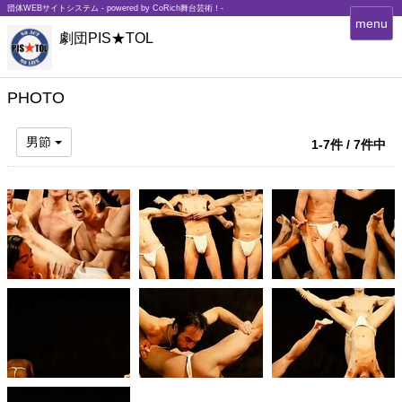
団体WEBサイトシステム - powered by
CoRich舞台芸術！-
T
menu
劇団PIS★TOL
o
g
g
l
PHOTO
e
n
男節
1-7件 / 7件中
a
v
i
g
a
t
i
o
n