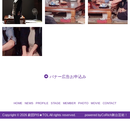
バナー広告お申込み
HOME
NEWS
PROFILE
STAGE
MEMBER
PHOTO
MOVIE
CONTACT
Copyright ©
2026 劇団PIS★TOL All rights reserved.
powered by
CoRich舞台芸術！