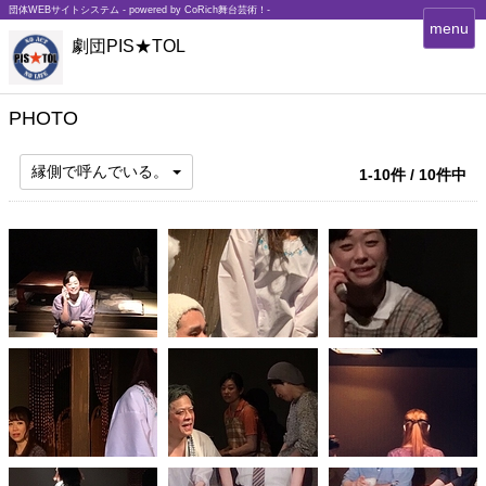
団体WEBサイトシステム - powered by
CoRich舞台芸術！-
T
menu
劇団PIS★TOL
o
g
g
l
PHOTO
e
n
縁側で呼んでいる。
1-10件 / 10件中
a
v
i
g
a
t
i
o
n