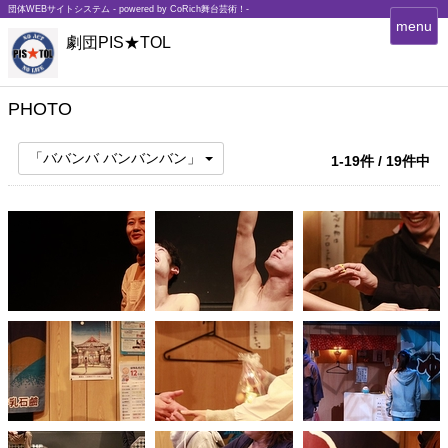
団体WEBサイトシステム - powered by
CoRich舞台芸術！-
T
menu
劇団PIS★TOL
o
g
g
l
PHOTO
e
n
「ババンバ バンバンバン」
1-19件 / 19件中
a
v
i
g
a
t
i
o
n