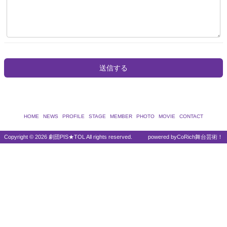
HOME
NEWS
PROFILE
STAGE
MEMBER
PHOTO
MOVIE
CONTACT
Copyright ©
2026 劇団PIS★TOL All rights reserved.
powered by
CoRich舞台芸術！