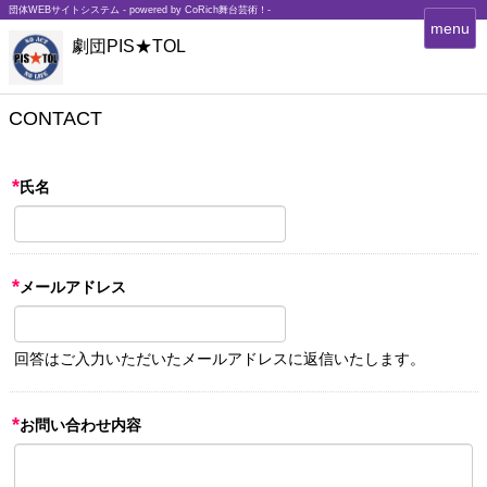
団体WEBサイトシステム - powered by
CoRich舞台芸術！-
T
menu
劇団PIS★TOL
o
g
g
l
CONTACT
e
n
a
*
氏名
v
i
g
a
*
メールアドレス
t
i
o
n
回答はご入力いただいたメールアドレスに返信いたします。
*
お問い合わせ内容